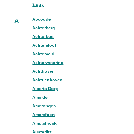
't goy
Abcoude
A
Achterberg
Achterbos
Achtersloot
Achterveld
Achterwetering
Achthoven
Achttienhoven
Alberts Dorp
Ameide
Amerongen
Amersfoort
Amstelhoek
Austerlitz