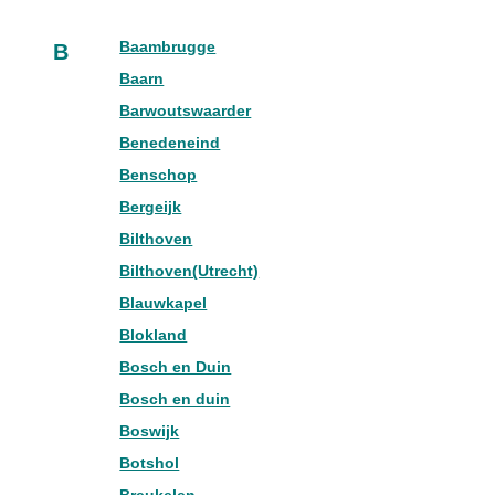
Baambrugge
B
Baarn
Barwoutswaarder
Benedeneind
Benschop
Bergeijk
Bilthoven
Bilthoven(Utrecht)
Blauwkapel
Blokland
Bosch en Duin
Bosch en duin
Boswijk
Botshol