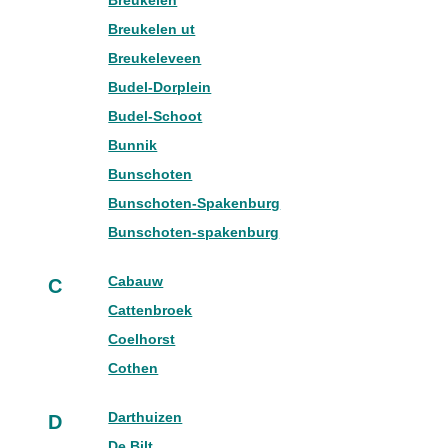
Breukelen
Breukelen ut
Breukeleveen
Budel-Dorplein
Budel-Schoot
Bunnik
Bunschoten
Bunschoten-Spakenburg
Bunschoten-spakenburg
Cabauw
C
Cattenbroek
Coelhorst
Cothen
Darthuizen
D
De Bilt