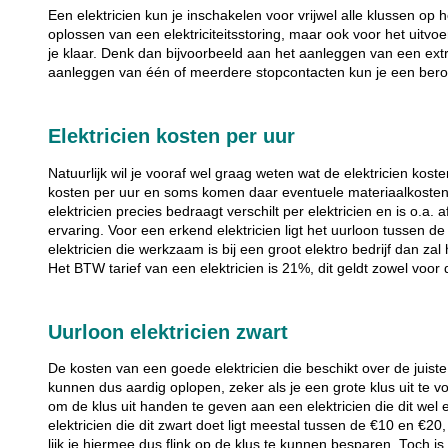
Een elektricien kun je inschakelen voor vrijwel alle klussen op het
oplossen van een elektriciteitsstoring, maar ook voor het uitvo
je klaar. Denk dan bijvoorbeeld aan het aanleggen van een ext
aanleggen van één of meerdere stopcontacten kun je een beroe
Elektricien kosten per uur
Natuurlijk wil je vooraf wel graag weten wat de elektricien kosten
kosten per uur en soms komen daar eventuele materiaalkosten 
elektricien precies bedraagt verschilt per elektricien en is o.a. 
ervaring. Voor een erkend elektricien ligt het uurloon tussen d
elektricien die werkzaam is bij een groot elektro bedrijf dan zal
Het BTW tarief van een elektricien is 21%, dit geldt zowel voor
Uurloon elektricien zwart
De kosten van een goede elektricien die beschikt over de juiste
kunnen dus aardig oplopen, zeker als je een grote klus uit te v
om de klus uit handen te geven aan een elektricien die dit wel
elektricien die dit zwart doet ligt meestal tussen de €10 en €20,
lijk je hiermee dus flink op de klus te kunnen besparen. Toch i